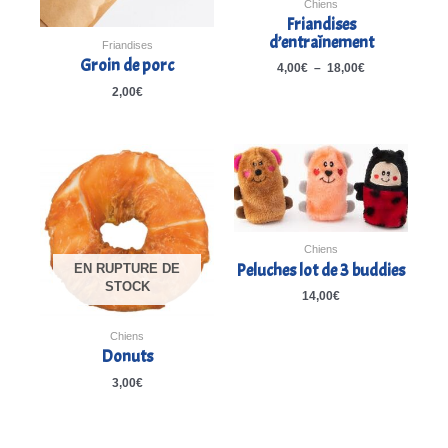
Chiens
Friandises
d’entraînement
Friandises
Groin de porc
4,00
€
–
18,00
€
2,00
€
Chiens
Peluches lot de 3 buddies
EN RUPTURE DE
STOCK
14,00
€
Chiens
Donuts
3,00
€