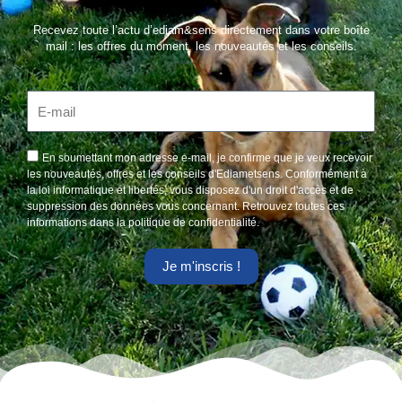
Recevez toute l’actu d’ediam&sens directement dans votre boîte
mail : les offres du moment, les nouveautés et les conseils.
E
-
m
a
A
En soumettant mon adresse e-mail, je confirme que je veux recevoir
i
c
les nouveautés, offres et les conseils d'Ediametsens. Conformément à
l
c
la loi informatique et libertés, vous disposez d'un droit d'accès et de
e
suppression des données vous concernant. Retrouvez toutes ces
p
informations dans
la politique de confidentialité
.
t
a
Je m'inscris !
n
c
e