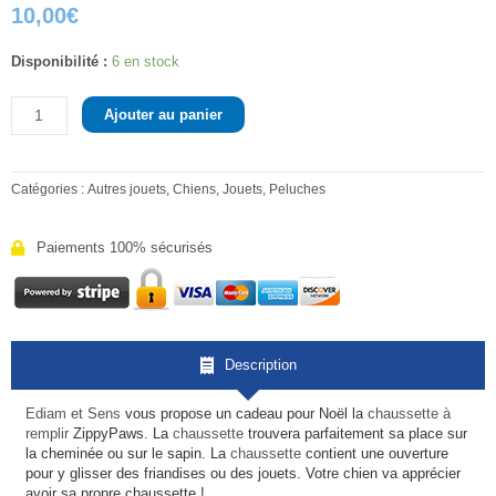
10,00
€
quantité
Disponibilité :
6 en stock
de
Chaussette
Ajouter au panier
à
remplir
Catégories :
Autres jouets
,
Chiens
,
Jouets
,
Peluches
Paiements 100% sécurisés
Description
Ediam et Sens
vous propose un cadeau pour Noël la
chaussette à
remplir
ZippyPaws. La
chaussette
trouvera parfaitement sa place sur
la cheminée ou sur le sapin. La
chaussette
contient une ouverture
pour y glisser des friandises ou des jouets. Votre chien va apprécier
avoir sa propre chaussette !