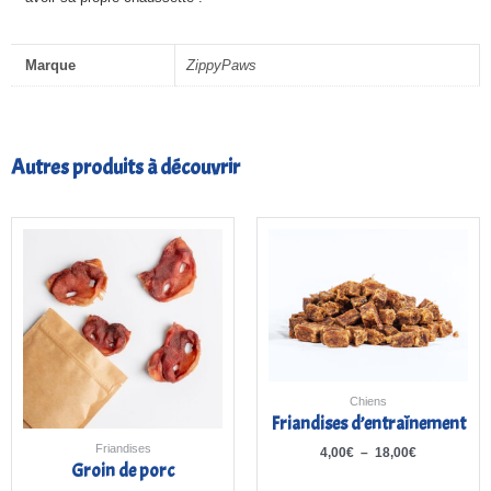
Marque
ZippyPaws
Autres produits à découvrir
Plage
de
prix :
4,00€
à
18,00€
Chiens
Friandises d’entraînement
Friandises
4,00
€
–
18,00
€
Groin de porc