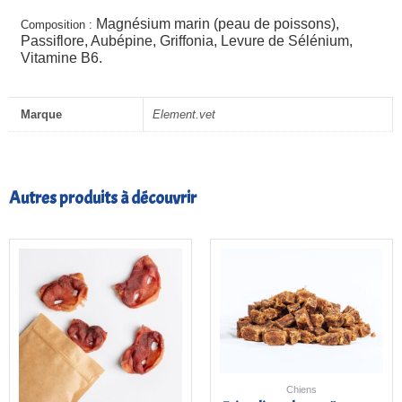
Magnésium marin (peau de poissons),
Composition :
Passiflore,
Aubépine,
Griffonia,
Levure de Sélénium,
Vitamine B6.
Marque
Element.vet
Autres produits à découvrir
Plage
de
prix :
4,00€
à
18,00€
Chiens