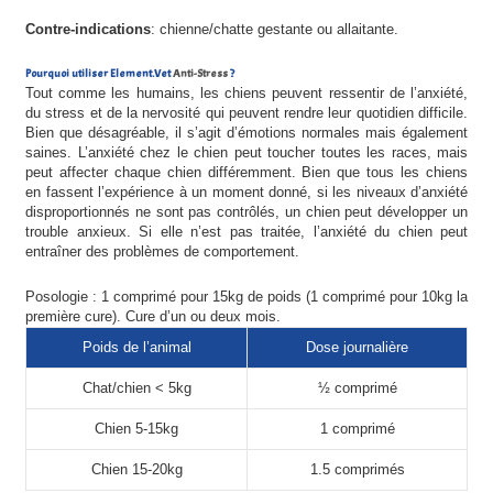
Contre-indications
: chienne/chatte gestante ou allaitante.
Pourquoi utiliser Element.Vet
Anti-Stress
?
Tout comme les humains, les chiens peuvent ressentir de l’anxiété,
du stress et de la nervosité qui peuvent rendre leur quotidien difficile.
Bien que désagréable, il s’agit d’émotions normales mais également
saines. L’anxiété chez le chien peut toucher toutes les races, mais
peut affecter chaque chien différemment. Bien que tous les chiens
en fassent l’expérience à un moment donné, si les niveaux d’anxiété
disproportionnés ne sont pas contrôlés, un chien peut développer un
trouble anxieux. Si elle n’est pas traitée, l’anxiété du chien peut
entraîner des problèmes de comportement.
Posologie : 1 comprimé pour 15kg de poids (1 comprimé pour 10kg la
première cure). Cure d’un ou deux mois.
Poids de l’animal
Dose journalière
Chat/chien < 5kg
½ comprimé
Chien 5-15kg
1 comprimé
Chien 15-20kg
1.5 comprimés