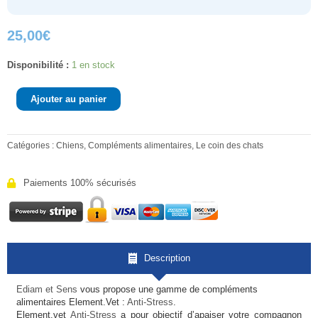
25,00
€
quantité
Disponibilité :
1 en stock
de
Element.vet
Ajouter au panier
Anti-
Stress
Catégories :
Chiens
,
Compléments alimentaires
,
Le coin des chats
Paiements 100% sécurisés
Description
Ediam et Sens
vous propose une gamme de compléments
alimentaires Element.Vet :
Anti-Stress
.
Element.vet
Anti-Stress
a pour objectif d’apaiser votre compagnon