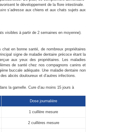
vorisent le développement de la flore intestinale.
aire
s’adresse aux chiens et aux chats sujets aux
ats visibles à partir de 2 semaines en moyenne).
os chat en bonne santé, de nombreux propriétaires
rincipal signe de maladie dentaire précoce étant la
perçue aux yeux des propriétaires. Les maladies
oblèmes de santé chez nos compagnons canins et
hygiène buccale adéquate. Une maladie dentaire non
e des abcès douloureux et d’autres infections.
 dans la gamelle. Cure d’au moins 15 jours à
Dose journalière
1 cuillère mesure
2 cuillères mesure