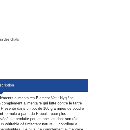
in des chats
scription
éments alimentaires Element.Vet :
Hygiène
 complément alimentaire qui lutte contre le tartre
at. Présenté dans un pot de 100 grammes de poudre
 formulé à partir de Propolis pour plus
 végétale produite par les abeilles dont son rôle
n véritable désinfectant naturel: il contribue à
x parodontites. De plus, ce complément alimentaire