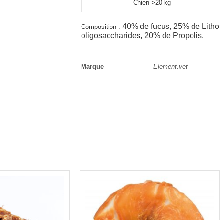
Chien >20 kg
40% de fucus,
25% de Lith
Composition :
oligosaccharides,
20% de Propolis.
Marque
Element.vet
Plage
de
prix :
4,00€
à
18,00€