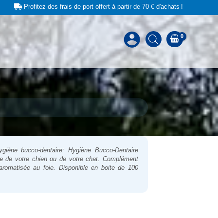
Profitez des frais de port offert à partir de 70 € d'achats !
ygiène bucco-dentaire:
Hygiène Bucco-Dentaire
ne de votre chien ou de votre chat. Complément
aromatisée au foie. Disponible en boite de 100