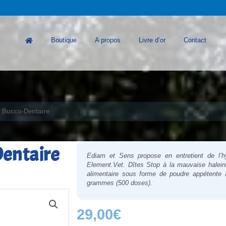
Boutique
A propos
Livre d’or
Contact
 Bucco-Dentaire
Dentaire
Ediam et Sens
propose en entretient de l’h
Element.Vet. Dîtes Stop à la mauvaise halei
alimentaire sous forme de poudre appétente 
grammes (500 doses).
29,00
€