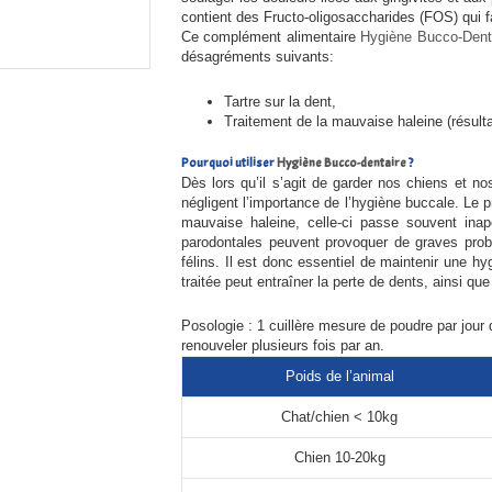
contient des Fructo-oligosaccharides (FOS) qui fa
Ce complément alimentaire
Hygiène Bucco-Dent
désagréments suivants:
Tartre sur la dent,
Traitement de la mauvaise haleine (résult
Pourquoi utiliser
Hygiène Bucco-dentaire
?
Dès lors qu’il s’agit de garder nos chiens et n
négligent l’importance de l’hygiène buccale. Le p
mauvaise haleine, celle-ci passe souvent ina
parodontales peuvent provoquer de graves pr
félins. Il est donc essentiel de maintenir une 
traitée peut entraîner la perte de dents, ainsi qu
Posologie : 1 cuillère mesure de poudre par jour
renouveler plusieurs fois par an.
Poids de l’animal
Chat/chien < 10kg
Chien 10-20kg