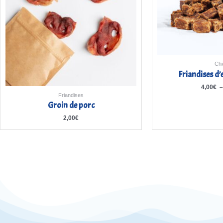
Chi
Friandises d
4,00
€
Friandises
Groin de porc
2,00
€