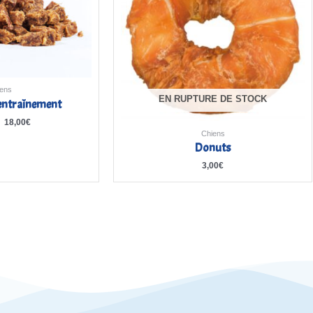
ens
EN RUPTURE DE STOCK
’entraînement
–
18,00
€
Chiens
Donuts
3,00
€