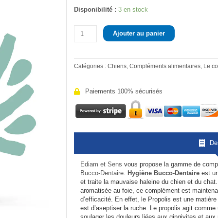
quantité
Disponibilité :
3 en stock
de
Element.vet
Ajouter au panier
Hygiène
Bucco-
Dentaire
Catégories :
Chiens
,
Compléments alimentaires
,
Le co
Paiements 100% sécurisés
De
Ediam et Sens
vous propose la gamme de compl
Bucco-Dentaire
.
Hygiène Bucco-Dentaire
est un
et traite la mauvaise haleine du chien et du ch
aromatisée au foie, ce complément est maintenant
d’efficacité. En effet, le Propolis est une matière
est d’aseptiser la ruche. Le propolis agit comme u
soulager les douleurs liées aux gingivites et au