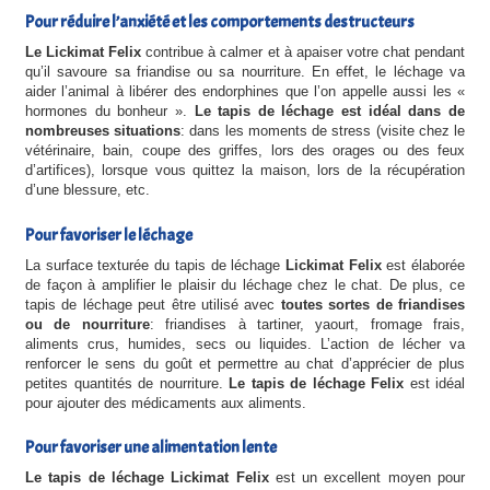
Pour réduire l’anxiété et les comportements destructeurs
Le Lickimat Felix
contribue à calmer et à apaiser votre chat pendant
qu’il savoure sa friandise ou sa nourriture. En effet, le léchage va
aider l’animal à libérer des endorphines que l’on appelle aussi les «
hormones du bonheur ».
Le tapis de léchage est idéal dans de
nombreuses situations
: dans les moments de stress (visite chez le
vétérinaire, bain, coupe des griffes, lors des orages ou des feux
d’artifices), lorsque vous quittez la maison, lors de la récupération
d’une blessure, etc.
Pour favoriser le léchage
La surface texturée du tapis de léchage
Lickimat Felix
est élaborée
de façon à amplifier le plaisir du léchage chez le chat. De plus, ce
tapis de léchage peut être utilisé avec
toutes sortes de friandises
ou de nourriture
: friandises à tartiner, yaourt, fromage frais,
aliments crus, humides, secs ou liquides. L’action de lécher va
renforcer le sens du goût et permettre au chat d’apprécier de plus
petites quantités de nourriture.
Le tapis de léchage Felix
est idéal
pour ajouter des médicaments aux aliments.
Pour favoriser une alimentation lente
Le tapis de léchage Lickimat Felix
est un excellent moyen pour