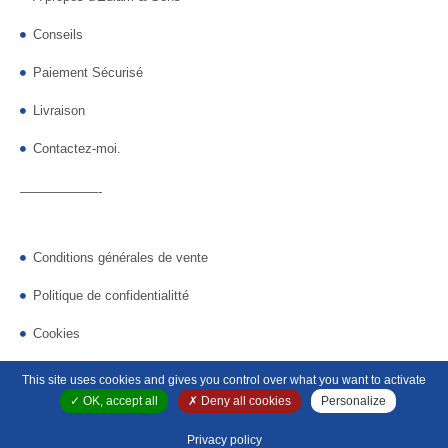
Conseils
Paiement Sécurisé
Livraison
Contactez-moi.
——————-
Conditions générales de vente
Politique de confidentialitté
Cookies
Gestion des cookies
This site uses cookies and gives you control over what you want to activate
OK, accept all
Deny all cookies
Personalize
Ediam et Sens
©2023 l
Mentions Légales
l
Plan de site
l
Référencement
Privacy policy