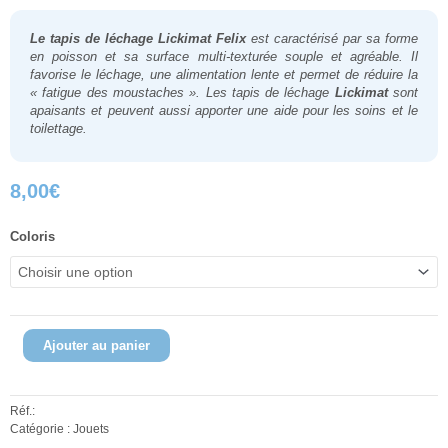
Le tapis de léchage Lickimat Felix
est caractérisé par sa forme
en poisson et sa surface multi-texturée souple et agréable. Il
favorise le léchage, une alimentation lente et permet de réduire la
« fatigue des moustaches ». Les tapis de léchage
Lickimat
sont
apaisants et peuvent aussi apporter une aide pour les soins et le
toilettage.
8,00
€
quantité
Coloris
de
Lickimat
Felix
Ajouter au panier
Réf.:
Catégorie :
Jouets