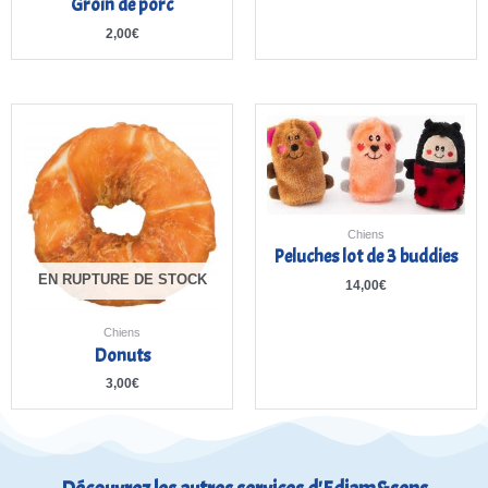
Groin de porc
2,00
€
Chiens
Peluches lot de 3 buddies
EN RUPTURE DE STOCK
14,00
€
Chiens
Donuts
3,00
€