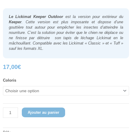
Le Lickimat Keeper Outdoor
est la version pour extérieur du
Keeper
. Cette version est plus imposante et dispose d’une
gouttière tout autour pour empêcher les insectes d’atteindre la
nourriture. C’est la solution pour éviter que le chien ne déplace ou
ne finisse par détruire son tapis de léchage Lickimat en le
mâchouillant. Compatible avec les Lickimat « Classic » et « Tuff »
sauf les formats XL.
17,00
€
quantité
Coloris
de
Lickimat
Keeper
Outdoor
Ajouter au panier