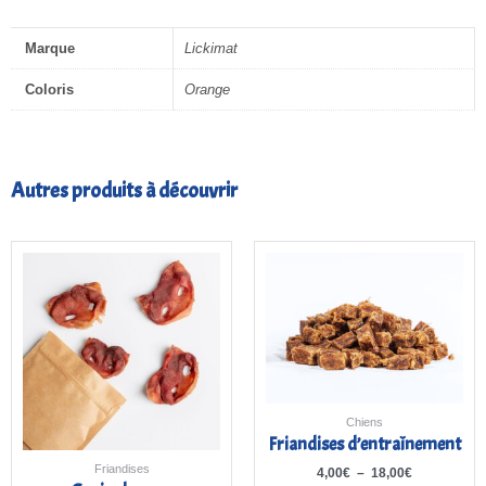
Marque
Lickimat
Coloris
Orange
Autres produits à découvrir
Plage
de
prix :
4,00€
à
18,00€
Chiens
Friandises d’entraînement
Friandises
4,00
€
–
18,00
€