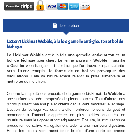
Description
Le 2 en 1 Lickimat Wobble, à la fois gamelle anti-glouton et bol de
léchage
Le Lickimat Wobble
est à la fois
une gamelle anti-glouton
et
un
bol de léchage
pour chien. Le terme anglais «
Wobble
» signifie
«
Osciller
» en français. Et c’est ici que l’on trouve sa particularité.
Vous l’aurez compris,
la forme de ce bol va provoquer des
oscillations
. Cela va naturellement ralentir la prise alimentaire et
mettre au défi le chien.
Comme la majorité des produits de la gamme
Lickimat
, le
Wobble
a
une surface texturée composée de picots souples. Tout d’abord, ces
picots plaisent beaucoup aux chiens car ils vont favoriser le léchage.
L’action de léchage va, quant à elle, renforcer le sens du goût et
apprendre à l’animal d’apprécier de plus petites quantités de
nourriture sans les gober automatiquement. Ensuite, la stimulation de
production de salive va également aider à une meilleure digestion.
Enfin, les picots vont aussi jouer le rôle d’une sorte de brosse