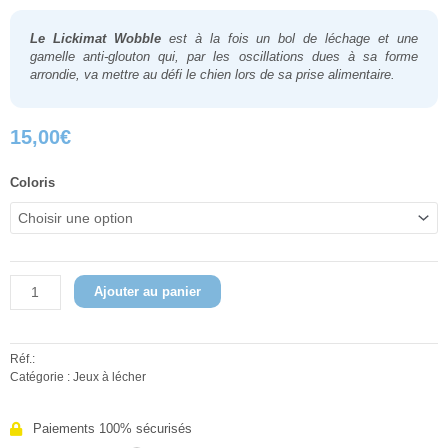
Le Lickimat Wobble
est à la fois un bol de léchage et une
gamelle anti-glouton qui, par les oscillations dues à sa forme
arrondie, va mettre au défi le chien lors de sa prise alimentaire.
15,00
€
quantité
Coloris
de
Lickimat
Wobble
Ajouter au panier
Réf.:
Catégorie :
Jeux à lécher
Paiements 100% sécurisés