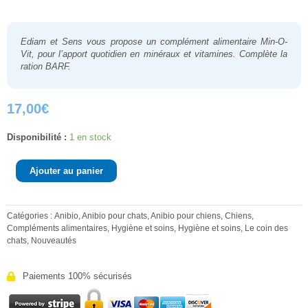
Ediam et Sens
vous propose un complément alimentaire
Min-O-
Vit
, pour l’apport quotidien en minéraux et vitamines. Complète la
ration BARF.
17,00
€
quantité
Disponibilité :
1 en stock
de
Min-
Ajouter au panier
O-
Vit
Catégories :
Anibio
,
Anibio pour chats
,
Anibio pour chiens
,
Chiens
,
Compléments alimentaires
,
Hygiène et soins
,
Hygiène et soins
,
Le coin des
chats
,
Nouveautés
Paiements 100% sécurisés