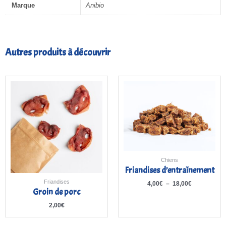
Marque
Anibio
Autres produits à découvrir
Plage
de
prix :
4,00€
à
18,00€
Chiens
Friandises d’entraînement
Friandises
4,00
€
–
18,00
€
Groin de porc
2,00
€