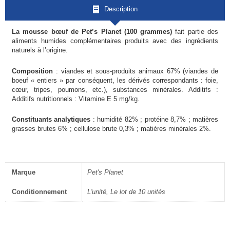
Description
La mousse bœuf de Pet’s Planet (100 grammes)
fait partie des
aliments humides complémentaires produits avec des ingrédients
naturels à l’origine.
Composition
: viandes et sous-produits animaux 67% (viandes de
boeuf « entiers » par conséquent, les dérivés correspondants : foie,
cœur, tripes, poumons, etc.), substances minérales. Additifs :
Additifs nutritionnels : Vitamine E 5 mg/kg.
Constituants analytiques
: humidité 82% ; protéine 8,7% ; matières
grasses brutes 6% ; cellulose brute 0,3% ; matières minérales 2%.
Marque
Pet's Planet
Conditionnement
L'unité, Le lot de 10 unités