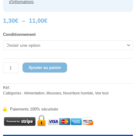
d’informations
.
Plage
1,30
€
–
11,00
€
de
prix :
quantité
Conditionnement
1,30€
de
à
Mousse
11,00€
Bœuf
Pet's
Planet
100g
Ajouter au panier
Réf.:
Catégories :
Alimentation
,
Mousses
,
Nourriture humide
,
Voir tout
Paiements 100% sécurisés