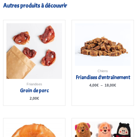
Autres produits à découvrir
Plage
de
prix :
4,00€
à
18,00€
Chiens
Friandises d’entraînement
Friandises
4,00
€
–
18,00
€
Groin de porc
2,00
€