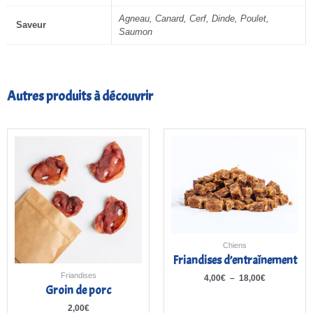
Agneau, Canard, Cerf, Dinde, Poulet,
Saveur
Saumon
Autres produits à découvrir
Plage
de
prix :
4,00€
à
18,00€
Chiens
Friandises d’entraînement
Friandises
4,00
€
–
18,00
€
Groin de porc
2,00
€