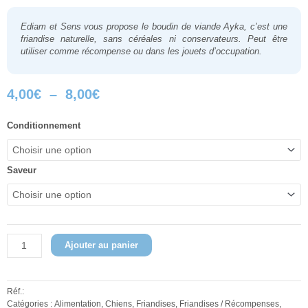
Ediam et Sens
vous propose le boudin de viande Ayka, c’est une
friandise naturelle, sans céréales ni conservateurs. Peut être
utiliser comme récompense ou dans les jouets d’occupation.
Plage
4,00
€
–
8,00
€
de
prix :
quantité
Conditionnement
4,00€
de
à
Boudin
8,00€
de
Saveur
viande
Ayka
Ajouter au panier
Réf.:
Catégories :
Alimentation
,
Chiens
,
Friandises
,
Friandises / Récompenses
,