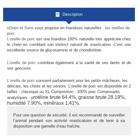
Description
eDiam et Sens
vous propose en friandises naturelles :
les oreilles de
porc.
L’oreille de porc
est une friandise 100% naturelle très appréciée chez
le chien en comblant son instinct naturel de mastication. C’est une
excellente source de glucosamine et de chondroïtine.
L’oreille de porc
contribue également à la santé de ses dents et de
ses gencives.
L’oreille de porc
convient parfaitement pour les petits mâcheurs, les
délicats, les chiots et les séniors. L’oreille de porc est disponible en 2
tailles : classique ou XL Composition : 100% porc Composants
rotéine brute 64.4%, g
raisse brute 28.19%,
analytiques : p
h
umidité 7.90%, mi
néraux 1.41%.
Pour une question de sécurité, il est recommandé de surveiller
l’animal pendant son activité masticatoire et de tenir à sa
disposition une gamelle d’eau fraîche.