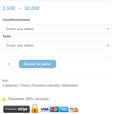
Plage
2,50
€
–
32,00
€
de
prix :
quantité
Conditionnement
2,50€
de
à
Oreille
32,00€
de
Taille
porc
Ajouter au panier
Réf.:
Catégories :
Chiens
,
Friandises naturelles
,
Mastication
Paiements 100% sécurisés