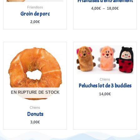
Friandises d’entraînement
Friandises
4,00
€
–
18,00
€
Groin de porc
2,00
€
Chiens
Peluches lot de 3 buddies
EN RUPTURE DE STOCK
14,00
€
Chiens
Donuts
3,00
€