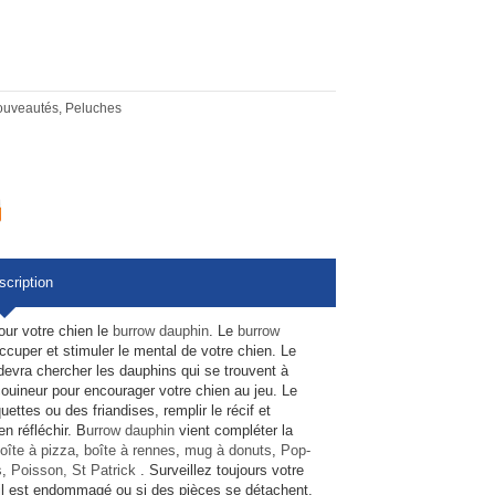
ouveautés
,
Peluches
scription
our votre chien le
burrow dauphin
. Le
burrow
ccuper et stimuler le mental de votre chien. Le
 devra chercher les dauphins qui se trouvent à
 couineur pour encourager votre chien au jeu. Le
ttes ou des friandises, remplir le récif et
n réfléchir. B
urrow dauphin
vient compléter la
oîte à pizza
,
boîte à rennes
,
mug à donuts
,
Pop-
s
,
Poisson,
St Patrick
. Surveillez toujours votre
si il est endommagé ou si des pièces se détachent.