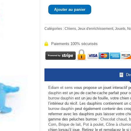
de
Peluche
Ajouter au panier
Burrow
Dauphin
Catégories :
Chiens
,
Jeux d'enrichissement
,
Jouets
,
N
Paiements 100% sécurisés
De
Ediam et sens
vous propose un jouet interactif p
dauphin
est un jeu de cache-cache parfait pour o
burrow dauphin
est un jeu de fouille, votre chien
l’intérieur du récif. Les dauphins contiennent un
burrow dauphin
peut également contenir des croque
refermer avec les dauphins puis laisser votre chie
gamme des peluches burrow :
Chocolat chaud
,
b
Corn
,
Brique de lait
,
Pot à poulet
,
Cône à churro
chien lorsqu’il joue. Retirez le et remplacez le 