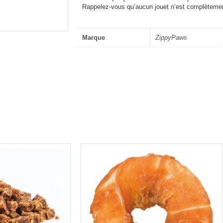
Rappelez-vous qu’aucun jouet n’est complètement
Marque
ZippyPaws
Plage
de
prix :
4,00€
à
18,00€