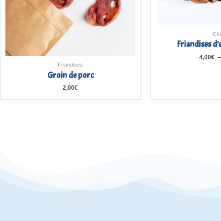
Chi
Friandises d
4,00
€
Friandises
Groin de porc
2,00
€