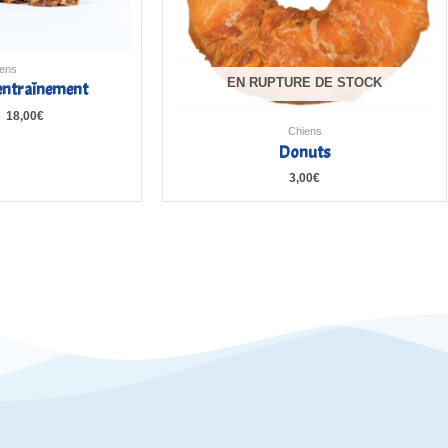
ens
EN RUPTURE DE STOCK
’entraînement
–
18,00
€
Chiens
Donuts
3,00
€