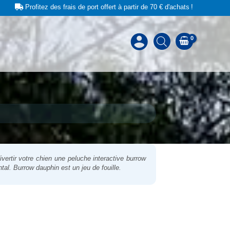
Profitez des frais de port offert à partir de 70 € d'achats !
ertir votre chien une peluche interactive
burrow
ntal.
Burrow dauphin
est un jeu de fouille.