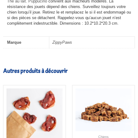
Thé au lait
.
Puppucino
convient aux mâcheurs modérés. La
résistance des jouets dépend des chiens. Surveillez toujours votre
chien lorsqu’il joue. Retirez le et remplacez le si il est endommagé ou
si des pièces se détachent. Rappelez-vous qu’aucun jouet n’est
complètement indestructible. Dimensions : 10.2*10.2*20.3 cm.
Marque
ZippyPaws
Autres produits à découvrir
Plage
de
prix :
4,00€
à
18,00€
Chiens