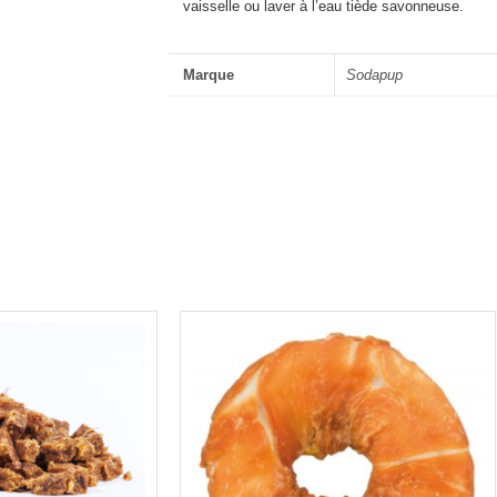
vaisselle ou laver à l’eau tiède savonneuse.
Marque
Sodapup
Plage
de
prix :
4,00€
à
18,00€