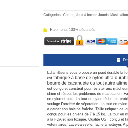
Catégories :
Chiens
,
Jeux à lécher
,
Jouets
,
Mastication
Paiements 100% sécurisés
De
Ediam&sens
vous propose un jouet durable la
to
fabriqué à base de nylon ultra-durable
est
beurre de cacahuète ou tout autre alimen
est conçu et construit pour résister aux mâcheurs
chien et résout les problèmes de mastication. Fa
en nylon et bois. La
tour en nylon
réduit les prob
soulage l’anxiété de séparation. La
tour en nylon
à garder son haleine fraîche. Taille unique : ce 
conçu pour les chiens de 7 à 15 kg. La
tour en n
à la FDA et non toxique. Qualité US : conçu et f
vétérinaires. Lave-vaisselle: facile à nettoyer. A 