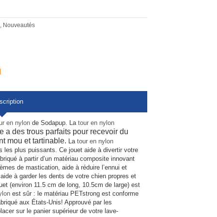
,
Nouveautés
scription
ur en nylon
de Sodapup. La
tour en nylon
 a des trous parfaits pour recevoir du
t mou et tartinable.
La
tour en nylon
 les plus puissants. Ce jouet aide à divertir votre
briqué à partir d’un matériau composite innovant
lèmes de mastication, aide à réduire l’ennui et
aide à garder les dents de votre chien propres et
jouet (environ 11.5 cm de long, 10.5cm de large) est
ylon
est sûr : le matériau PETstrong est conforme
abriqué aux États-Unis! Approuvé par les
placer sur le panier supérieur de votre lave-