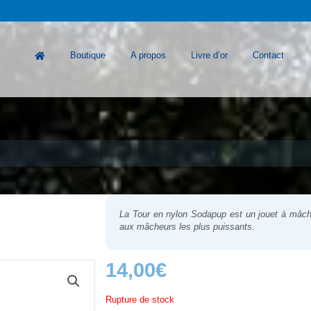
Boutique
A propos
Livre d’or
Contact
La
Tour en nylon
Sodapup est un jouet à mâcher 
aux mâcheurs les plus puissants.
14,00
€
Rupture de stock