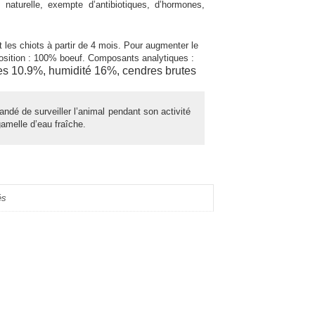
 naturelle, exempte d’antibiotiques, d’hormones,
 les chiots à partir de 4 mois. Pour augmenter le
osition : 100% boeuf. Composants analytiques :
es 10.9%, h
umidité 16%, c
endres brutes
ndé de surveiller l’animal pendant son activité
gamelle d’eau fraîche.
és