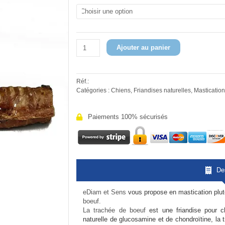
de
à
Trachée
13,00€
de
bœuf
Ajouter au panier
Réf.:
Catégories :
Chiens
,
Friandises naturelles
,
Mastication
Paiements 100% sécurisés
De
eDiam et Sens
vous propose en mastication plutô
boeuf.
La trachée de boeuf
est une friandise pour 
naturelle de glucosamine et de chondroïtine, la