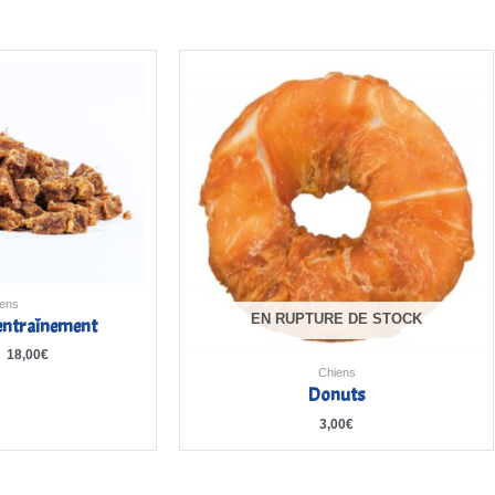
Plage
de
prix :
4,00€
à
18,00€
ens
EN RUPTURE DE STOCK
’entraînement
–
18,00
€
Chiens
Donuts
3,00
€