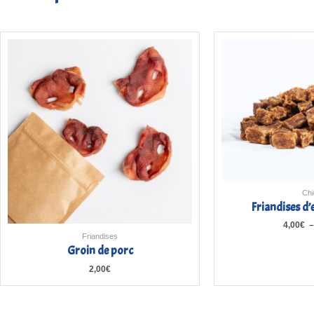
Chi
Friandises d
4,00
€
Friandises
Groin de porc
2,00
€